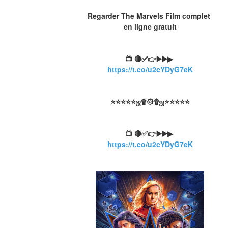
Regarder The Marvels Film complet 
en ligne gratuit
📺 🔴✅👉▶️▶️▶ 
https://t.co/u2cYDyG7eK
⭐⭐⭐⭐⭐ஜ۩۞۩ஜ⭐⭐⭐⭐⭐
📺 🔴✅👉▶️▶️▶ 
https://t.co/u2cYDyG7eK